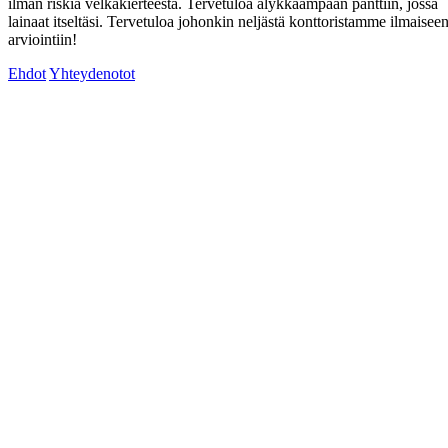
ilman riskiä velkakierteestä. Tervetuloa älykkäämpään panttiin, jossa
lainaat itseltäsi. Tervetuloa johonkin neljästä konttoristamme ilmaisee
arviointiin!
Ehdot
Yhteydenotot