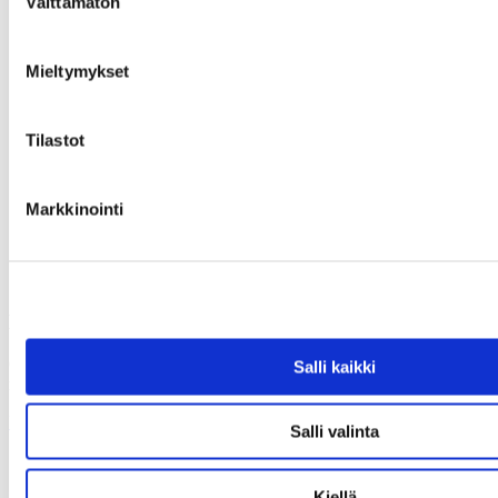
Välttämätön
valinta
Mieltymykset
Tilastot
Markkinointi
Haettua esinettä ei löytynyt
Olet antanut virheellisen osoitteen tai kyseinen esine on varattu tai
Salli kaikki
myyty.
Uusi haku
Salli valinta
Kiellä