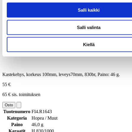
Salli kaikki
Salli valinta
Kiellä
Kastekehys, korkeus 100mm, leveys70mm, 830br, Paino: 46 g.
55 €
65 € sis. toimituksen
Osto
Tuotenumero
FI4.R1643
Kategoria
Hopea / Muut
Paino
46,0 g
Karaatit
H 830/1000