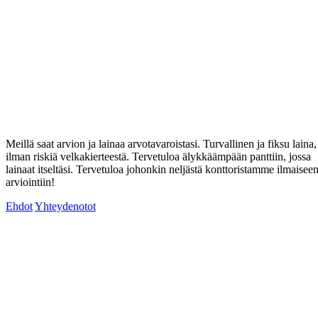
Meillä saat arvion ja lainaa arvotavaroistasi. Turvallinen ja fiksu laina,
ilman riskiä velkakierteestä. Tervetuloa älykkäämpään panttiin, jossa
lainaat itseltäsi. Tervetuloa johonkin neljästä konttoristamme ilmaisee
arviointiin!
Ehdot
Yhteydenotot