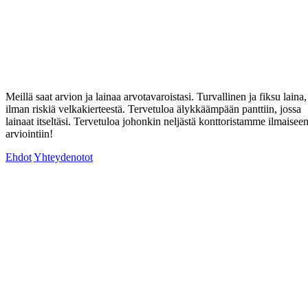
Meillä saat arvion ja lainaa arvotavaroistasi. Turvallinen ja fiksu laina,
ilman riskiä velkakierteestä. Tervetuloa älykkäämpään panttiin, jossa
lainaat itseltäsi. Tervetuloa johonkin neljästä konttoristamme ilmaisee
arviointiin!
Ehdot
Yhteydenotot