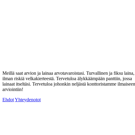
Meillä saat arvion ja lainaa arvotavaroistasi. Turvallinen ja fiksu laina,
ilman riskiä velkakierteestä. Tervetuloa älykkäämpään panttiin, jossa
lainaat itseltäsi. Tervetuloa johonkin neljästä konttoristamme ilmaisee
arviointiin!
Ehdot
Yhteydenotot