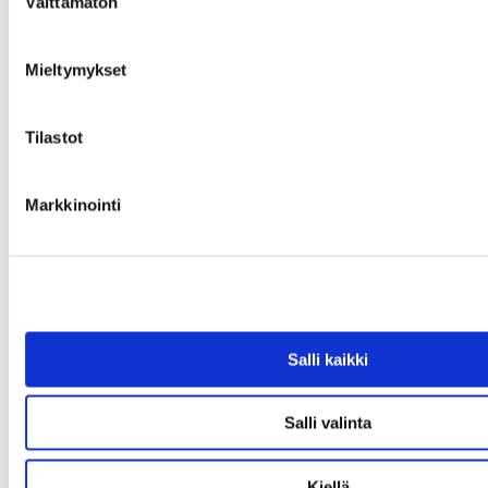
Välttämätön
valinta
Mieltymykset
Tilastot
Markkinointi
Haettua esinettä ei löytynyt
Olet antanut virheellisen osoitteen tai kyseinen esine on varattu tai
Salli kaikki
myyty.
Uusi haku
Salli valinta
Kiellä