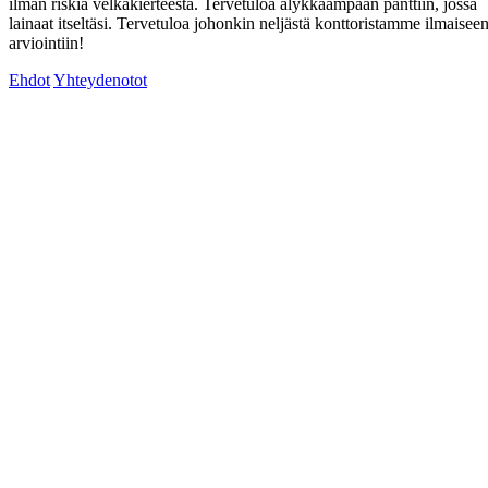
ilman riskiä velkakierteestä. Tervetuloa älykkäämpään panttiin, jossa
lainaat itseltäsi. Tervetuloa johonkin neljästä konttoristamme ilmaisee
arviointiin!
Ehdot
Yhteydenotot