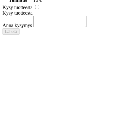
Toimitus
10 €
Kysy tuotteesta
Kysy tuotteesta
Anna kysymys
Lähetä