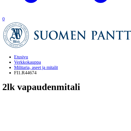
0
Etusivu
Verkkokauppa
Militaria, aseet ja mitalit
FI1.R44674
2lk vapaudenmitali