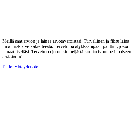
Meillä saat arvion ja lainaa arvotavaroistasi. Turvallinen ja fiksu laina,
ilman riskiä velkakierteestä. Tervetuloa älykkäämpään panttiin, jossa
lainaat itseltäsi. Tervetuloa johonkin neljästä konttoristamme ilmaisee
arviointiin!
Ehdot
Yhteydenotot