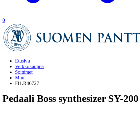
0
Etusivu
Verkkokauppa
Soittimet
Muut
FI1.R46727
Pedaali Boss synthesizer SY-200