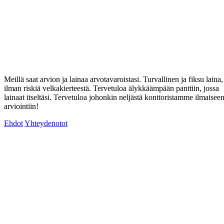
Meillä saat arvion ja lainaa arvotavaroistasi. Turvallinen ja fiksu laina,
ilman riskiä velkakierteestä. Tervetuloa älykkäämpään panttiin, jossa
lainaat itseltäsi. Tervetuloa johonkin neljästä konttoristamme ilmaisee
arviointiin!
Ehdot
Yhteydenotot