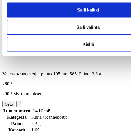
Salli kaikki
Salli valinta
Kiellä
Venetsia-ranneketju, pituus 195mm, 585, Paino: 2,3 g.
280 €
290 € sis. toimituksen
Osto
Tuotenumero
FI4.R2049
Kategoria
Kulta / Rannekorut
Paino
2,3 g
Karaatit
14K