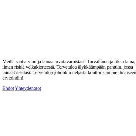
Meillä saat arvion ja lainaa arvotavaroistasi. Turvallinen ja fiksu laina,
ilman riskiä velkakierteestä. Tervetuloa älykkäämpään panttiin, jossa
lainaat itseltäsi. Tervetuloa johonkin neljästä konttoristamme ilmaisee
arviointiin!
Ehdot
Yhteydenotot