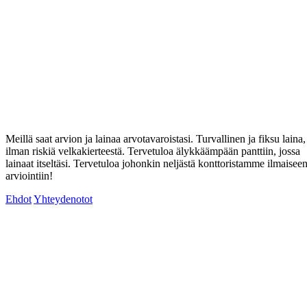
Meillä saat arvion ja lainaa arvotavaroistasi. Turvallinen ja fiksu laina,
ilman riskiä velkakierteestä. Tervetuloa älykkäämpään panttiin, jossa
lainaat itseltäsi. Tervetuloa johonkin neljästä konttoristamme ilmaisee
arviointiin!
Ehdot
Yhteydenotot