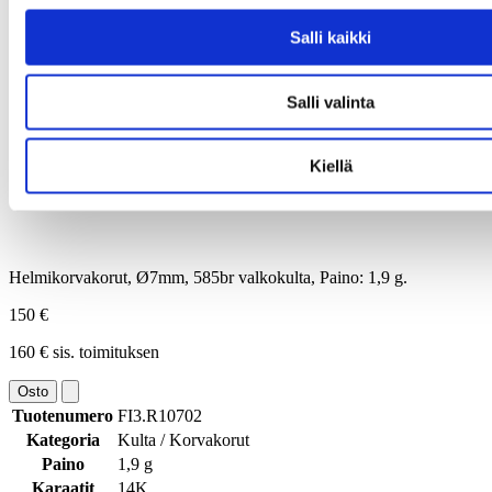
Salli kaikki
Salli valinta
Kiellä
Helmikorvakorut, Ø7mm, 585br valkokulta, Paino: 1,9 g.
150 €
160 € sis. toimituksen
Osto
Tuotenumero
FI3.R10702
Kategoria
Kulta / Korvakorut
Paino
1,9 g
Karaatit
14K