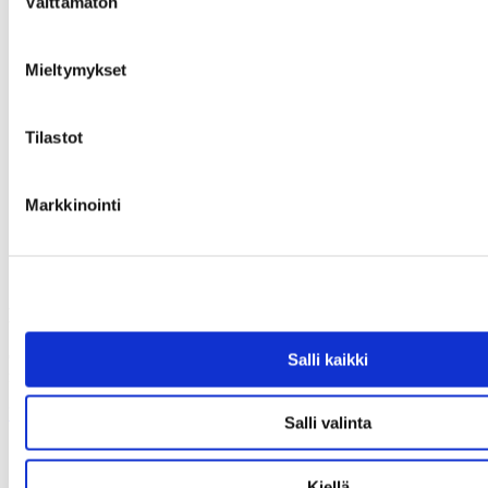
Välttämätön
valinta
Mieltymykset
Tilastot
Markkinointi
Haettua esinettä ei löytynyt
Olet antanut virheellisen osoitteen tai kyseinen esine on varattu tai
Salli kaikki
myyty.
Uusi haku
Salli valinta
Kiellä