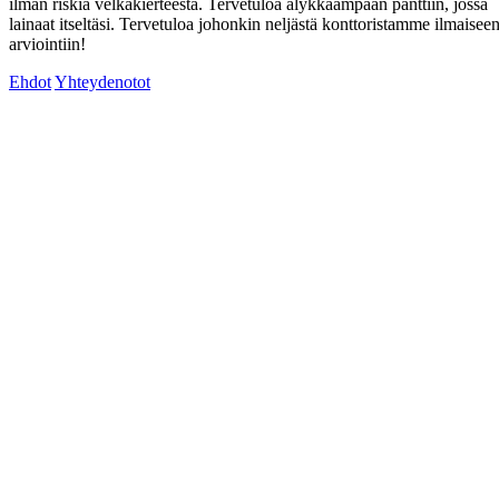
ilman riskiä velkakierteestä. Tervetuloa älykkäämpään panttiin, jossa
lainaat itseltäsi. Tervetuloa johonkin neljästä konttoristamme ilmaisee
arviointiin!
Ehdot
Yhteydenotot