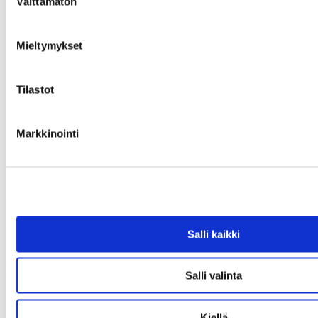
Välttämätön
valinta
Mieltymykset
Tilastot
Markkinointi
Haettua esinettä ei löytynyt
Olet antanut virheellisen osoitteen tai kyseinen esine on varattu tai
Salli kaikki
myyty.
Uusi haku
Salli valinta
Kiellä