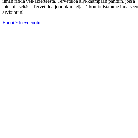
ilman riskiä velkakierteestä. Tervetuloa älykkäämpään panttiin, jossa
lainaat itseltäsi. Tervetuloa johonkin neljästä konttoristamme ilmaisee
arviointiin!
Ehdot
Yhteydenotot