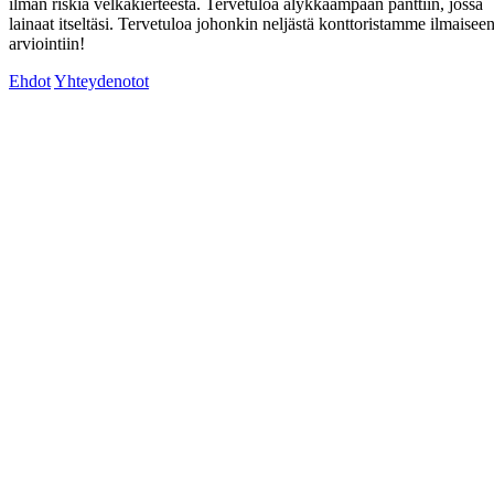
ilman riskiä velkakierteestä. Tervetuloa älykkäämpään panttiin, jossa
lainaat itseltäsi. Tervetuloa johonkin neljästä konttoristamme ilmaisee
arviointiin!
Ehdot
Yhteydenotot