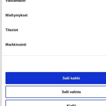
Välttämätön
valinta
Mieltymykset
Tilastot
Markkinointi
Haettua esinettä ei löytynyt
Olet antanut virheellisen osoitteen tai kyseinen esine on varattu tai
Salli kaikki
myyty.
Uusi haku
Salli valinta
Kiellä