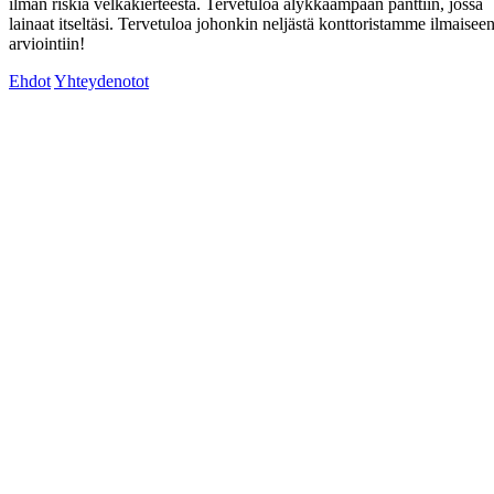
ilman riskiä velkakierteestä. Tervetuloa älykkäämpään panttiin, jossa
lainaat itseltäsi. Tervetuloa johonkin neljästä konttoristamme ilmaisee
arviointiin!
Ehdot
Yhteydenotot