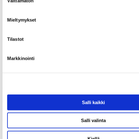
Välttämätön
valinta
Mieltymykset
Tilastot
Markkinointi
Haettua esinettä ei löytynyt
Olet antanut virheellisen osoitteen tai kyseinen esine on varattu tai
Salli kaikki
myyty.
Uusi haku
Salli valinta
Kiellä