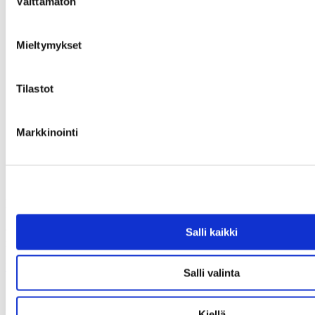
Välttämätön
valinta
Mieltymykset
Tilastot
Markkinointi
Haettua esinettä ei löytynyt
Olet antanut virheellisen osoitteen tai kyseinen esine on varattu tai
Salli kaikki
myyty.
Uusi haku
Salli valinta
Kiellä