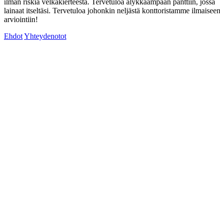
ilman riskiä velkakierteestä. Tervetuloa älykkäämpään panttiin, jossa
lainaat itseltäsi. Tervetuloa johonkin neljästä konttoristamme ilmaisee
arviointiin!
Ehdot
Yhteydenotot