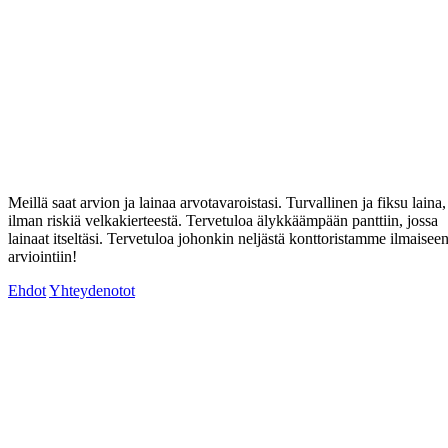
Meillä saat arvion ja lainaa arvotavaroistasi. Turvallinen ja fiksu laina,
ilman riskiä velkakierteestä. Tervetuloa älykkäämpään panttiin, jossa
lainaat itseltäsi. Tervetuloa johonkin neljästä konttoristamme ilmaisee
arviointiin!
Ehdot
Yhteydenotot