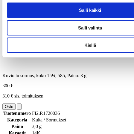
Salli kaikki
Salli valinta
Kiellä
Kuvioitu sormus, koko 15¼, 585, Paino: 3 g.
300 €
310 € sis. toimituksen
Osto
Tuotenumero
FI2.R1720036
Kategoria
Kulta / Sormukset
Paino
3,0 g
Karaatit
14K