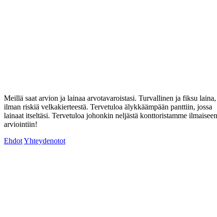
Meillä saat arvion ja lainaa arvotavaroistasi. Turvallinen ja fiksu laina,
ilman riskiä velkakierteestä. Tervetuloa älykkäämpään panttiin, jossa
lainaat itseltäsi. Tervetuloa johonkin neljästä konttoristamme ilmaisee
arviointiin!
Ehdot
Yhteydenotot