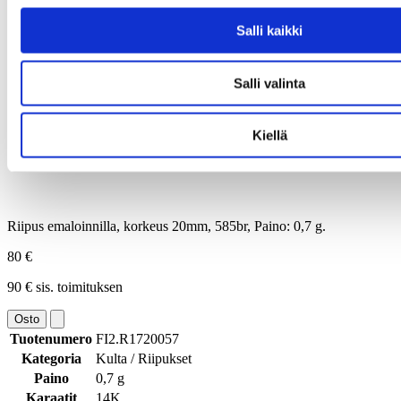
Salli kaikki
Salli valinta
Kiellä
Riipus emaloinnilla, korkeus 20mm, 585br, Paino: 0,7 g.
80 €
90 € sis. toimituksen
Osto
Tuotenumero
FI2.R1720057
Kategoria
Kulta / Riipukset
Paino
0,7 g
Karaatit
14K