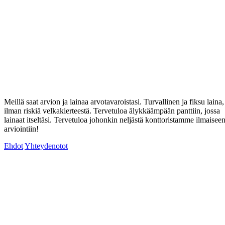
Meillä saat arvion ja lainaa arvotavaroistasi. Turvallinen ja fiksu laina,
ilman riskiä velkakierteestä. Tervetuloa älykkäämpään panttiin, jossa
lainaat itseltäsi. Tervetuloa johonkin neljästä konttoristamme ilmaisee
arviointiin!
Ehdot
Yhteydenotot