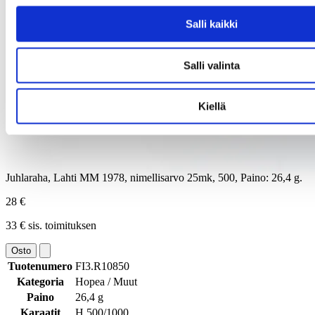
Salli kaikki
Salli valinta
Kiellä
Juhlaraha, Lahti MM 1978, nimellisarvo 25mk, 500, Paino: 26,4 g.
28 €
33 € sis. toimituksen
Osto
Tuotenumero
FI3.R10850
Kategoria
Hopea / Muut
Paino
26,4 g
Karaatit
H 500/1000