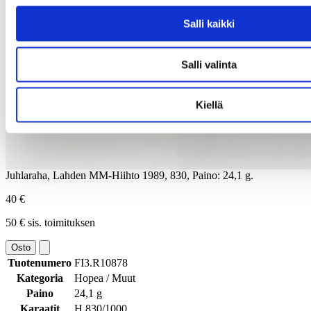
Salli kaikki
Salli valinta
Kiellä
Juhlaraha, Lahden MM-Hiihto 1989, 830, Paino: 24,1 g.
40 €
50 € sis. toimituksen
Osto
Tuotenumero
FI3.R10878
Kategoria
Hopea / Muut
Paino
24,1 g
Karaatit
H 830/1000