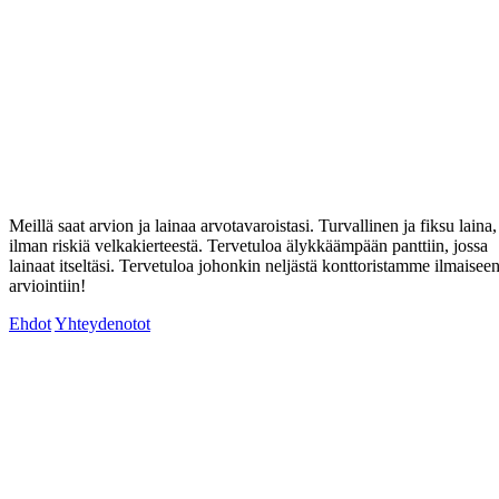
Meillä saat arvion ja lainaa arvotavaroistasi. Turvallinen ja fiksu laina,
ilman riskiä velkakierteestä. Tervetuloa älykkäämpään panttiin, jossa
lainaat itseltäsi. Tervetuloa johonkin neljästä konttoristamme ilmaisee
arviointiin!
Ehdot
Yhteydenotot