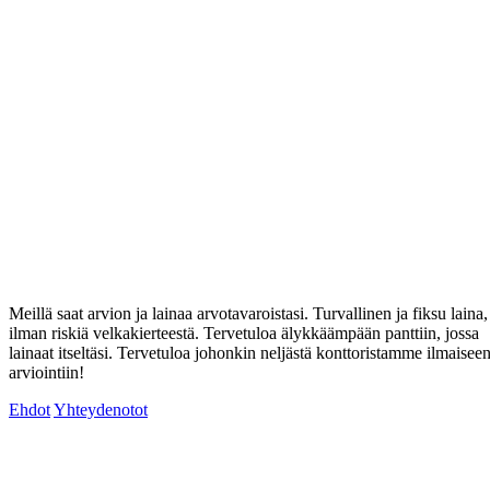
Meillä saat arvion ja lainaa arvotavaroistasi. Turvallinen ja fiksu laina,
ilman riskiä velkakierteestä. Tervetuloa älykkäämpään panttiin, jossa
lainaat itseltäsi. Tervetuloa johonkin neljästä konttoristamme ilmaisee
arviointiin!
Ehdot
Yhteydenotot