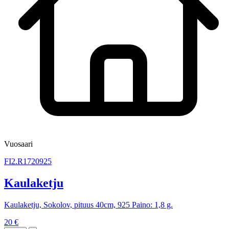
Vuosaari
FI2.R1720925
Kaulaketju
Kaulaketju, Sokolov, pituus 40cm, 925 Paino: 1,8 g.
20 €