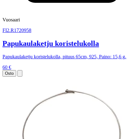
Vuosaari
FI2.R1720958
Papukaulaketju koristelukolla
Papukaulaketju koristelukolla, pituus 65cm, 925, Paino: 15,6 g.
60 €
Osto