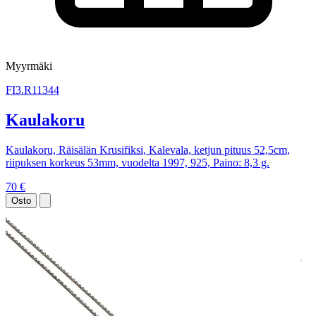
Myyrmäki
FI3.R11344
Kaulakoru
Kaulakoru, Räisälän Krusifiksi, Kalevala, ketjun pituus 52,5cm,
riipuksen korkeus 53mm, vuodelta 1997, 925, Paino: 8,3 g.
70 €
Osto