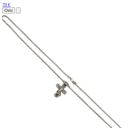
70 €
Osto