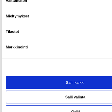
Välttämätön
valinta
Mieltymykset
Tilastot
Markkinointi
Haettua esinettä ei löytynyt
Olet antanut virheellisen osoitteen tai kyseinen esine on varattu tai
Salli kaikki
myyty.
Uusi haku
Salli valinta
Kiellä