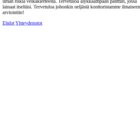
ilman riskiä velkakierteestä. Tervetuloa älykkäämpään panttiin, jossa
lainaat itseltäsi. Tervetuloa johonkin neljästä konttoristamme ilmaisee
arviointiin!
Ehdot
Yhteydenotot