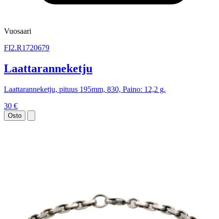
Vuosaari
FI2.R1720679
Laattaranneketju
Laattaranneketju, pituus 195mm, 830, Paino: 12,2 g.
30 €
Osto