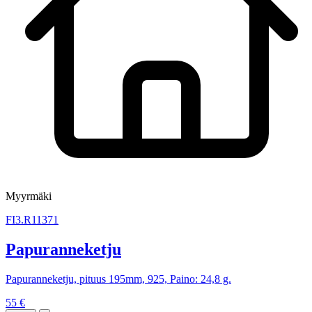
Myyrmäki
FI3.R11371
Papuranneketju
Papuranneketju, pituus 195mm, 925, Paino: 24,8 g.
55 €