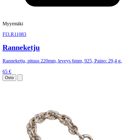
Myyrmäki
FI3.R11083
Ranneketju
Ranneketju, pituus 220mm, leveys 6mm, 925, Paino: 29,4 g.
65 €
Osto