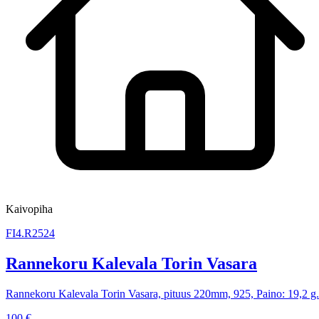
Kaivopiha
FI4.R2524
Rannekoru Kalevala Torin Vasara
Rannekoru Kalevala Torin Vasara, pituus 220mm, 925, Paino: 19,2 g.
100 €