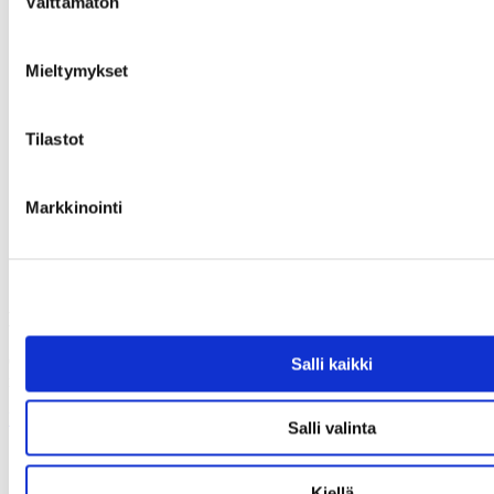
Välttämätön
valinta
Mieltymykset
Tilastot
Markkinointi
Haettua esinettä ei löytynyt
Olet antanut virheellisen osoitteen tai kyseinen esine on varattu tai
Salli kaikki
myyty.
Uusi haku
Salli valinta
Kiellä