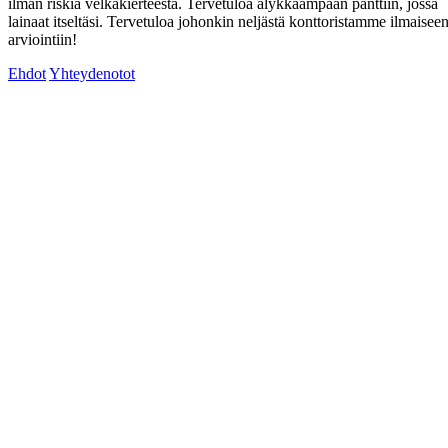
ilman riskiä velkakierteestä. Tervetuloa älykkäämpään panttiin, jossa
lainaat itseltäsi. Tervetuloa johonkin neljästä konttoristamme ilmaisee
arviointiin!
Ehdot
Yhteydenotot