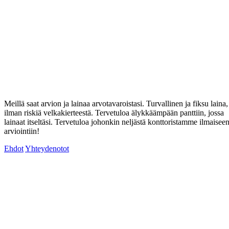
Meillä saat arvion ja lainaa arvotavaroistasi. Turvallinen ja fiksu laina,
ilman riskiä velkakierteestä. Tervetuloa älykkäämpään panttiin, jossa
lainaat itseltäsi. Tervetuloa johonkin neljästä konttoristamme ilmaisee
arviointiin!
Ehdot
Yhteydenotot