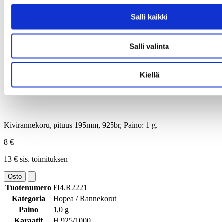
Salli kaikki
Salli valinta
Kiellä
Kivirannekoru, pituus 195mm, 925br, Paino: 1 g.
8 €
13 € sis. toimituksen
Osto
Tuotenumero
FI4.R2221
Kategoria
Hopea / Rannekorut
Paino
1,0 g
Karaatit
H 925/1000